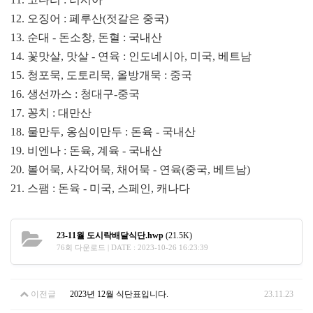
12. 오징어 : 페루산(젓갈은 중국)
13. 순대 - 돈소창, 돈혈 : 국내산
14. 꽃맛살, 맛살 - 연육 : 인도네시아, 미국, 베트남
15. 청포묵, 도토리묵, 올방개묵 : 중국
16. 생선까스 : 청대구-중국
17. 꽁치 : 대만산
18. 물만두, 옹심이만두 : 돈육 - 국내산
19. 비엔나 : 돈육, 계육 - 국내산
20. 볼어묵, 사각어묵, 채어묵 - 연육(중국, 베트남)
21. 스팸 : 돈육 - 미국, 스페인, 캐나다
23-11월 도시락배달식단.hwp
(21.5K)
76회 다운로드 | DATE : 2023-10-26 16:23:39
이전글
2023년 12월 식단표입니다.
23.11.23