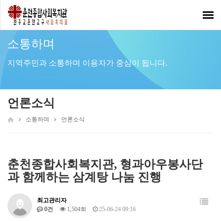
Toggl
navig
소통하며
지역주민과 소통하며 이용자가 중심이 됩니다.
언론소식
소통하며
언론소식
춘천종합사회복지관, 형과아우봉사단
과 함께하는 삼계탕 나눔 진행
최고관리자
0건
1,504회
25-06-24 09:16