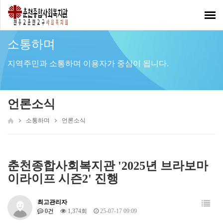
Toggl
navig
소통하며
지역주민과 소통하며 이용자가 중심이 됩니다.
언론소식
소통하며
언론소식
춘천종합사회복지관 '2025년 브라보마
이라이프 시즌2' 진행
최고관리자
0건
1,374회
25-07-17 09:09