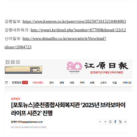
강원일보:
https://www.kwnews.co.kr/page/view/2025071615210404963
강원네트워크:
http://gwnet.kr/detail.php?number=67709&thread=22r12
신아일보:
http://www.shinailbo.co.kr/news/articleView.html?
idxno=2084723