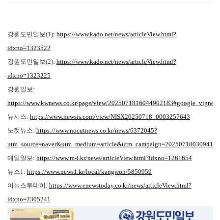
강원도민일보(1):
https://www.kado.net/news/articleView.html?
idxno=1323522
강원도민일보(2):
https://www.kado.net/news/articleView.html?
idxno=1323225
강원일보:
https://www.kwnews.co.kr/page/view/2025071816044902183#google_vignett
뉴시스:
https://www.newsis.com/view/NISX20250718_0003257643
노컷뉴스:
https://www.nocutnews.co.kr/news/6372045?
utm_source=naver&utm_medium=article&utm_campaign=20250718030941
매일일보:
https://www.m-i.kr/news/articleView.html?idxno=1261654
뉴스1:
https://www.news1.kr/local/kangwon/5850959
이뉴스투데이:
https://www.enewstoday.co.kr/news/articleView.html?
idxno=2305241