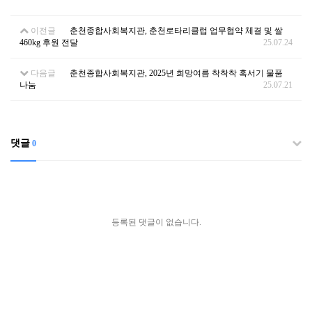
이전글
춘천종합사회복지관, 춘천로타리클럽 업무협약 체결 및 쌀
460kg 후원 전달
25.07.24
다음글
춘천종합사회복지관, 2025년 희망여름 착착착 혹서기 물품
나눔
25.07.21
댓글
0
등록된 댓글이 없습니다.