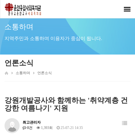
Toggl
navig
소통하며
지역주민과 소통하며 이용자가 중심이 됩니다.
언론소식
소통하며
언론소식
강원개발공사와 함께하는 '취약계층 건
강한 여름나기' 지원
최고관리자
0건
1,393회
25-07-21 14:35