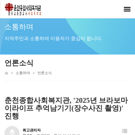
Toggl
navig
소통하며
지역주민과 소통하며 이용자가 중심이 됩니다.
언론소식
소통하며
언론소식
춘천종합사회복지관, '2025년 브라보마
이라이프 추억남기기(장수사진 촬영)'
진행
최고관리자