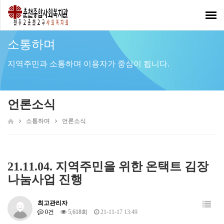
Toggl
navig
소통하며
지역주민과 소통하며 이용자가 중심이 됩니다.
언론소식
소통하며
언론소식
21.11.04. 지역주민을 위한 온택트 김장
나눔사업 진행
최고관리자
0건
5,618회
21-11-17 13:49