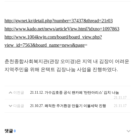
http://gwnet.kr/detail.php?number=37437&thread=21r03
http://www.kado.net/news/articleView.html?idxno=1097863
http://www.1004kwjn.com/board/board_view.php?
view_id=7563&board_name=news&page
=
춘천종합사회복지관(관장 오미경)은 지역 내 김장이 어려운
지역주민을 위해 온택트 김장나눔 사업을 진행하였다.
이전글
21.11.12. 가수김호중 공식 팬카페 '탄탄아리스' 김치 나눔
21.11.17
다음글
21.10.27. 쾌적한 주거환경 만들기 이불세탁 진행
21.11.17
댓글
0