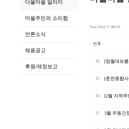
다울마을 알리미
마을주민의 소리함
Total 256건
17 페이지
언론소식
번호
채용공고
[정월대보름
16
후원/재정보고
[춘천종합사
15
[2월 지역
14
3월 우동간
13