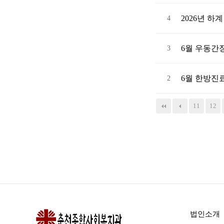
2026년 
4
6월 우동간장
3
6월 한방진료
2
맨끝
11
12
법인소개