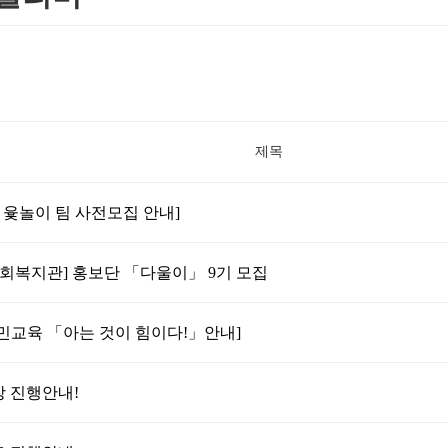
제목
 윷놀이 팀 사전모집 안내]
회복지관] 홍보단 「다울이」 9기 모집
주민교육 「아는 것이 힘이다!」안내]
장 진행안내!