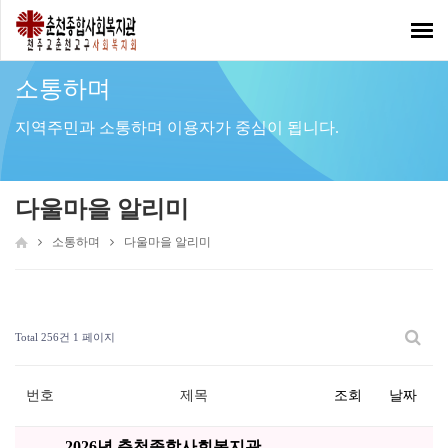
Toggl
navig
소통하며
지역주민과 소통하며 이용자가 중심이 됩니다.
다울마을 알리미
소통하며
다울마을 알리미
Total 256건
1 페이지
번호
제목
조회
날짜
2026년 춘천종합사회복지관