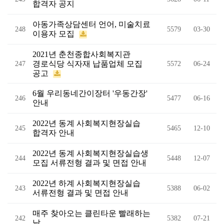
합격자 공지
아동가족상담센터 언어, 미술치료
248
5579
03-30
이용자 모집
2021년 춘천종합사회복지관
경로식당 식자재 납품업체 모집
247
5572
06-24
공고
6월 우리동네간이장터 '우동간장'
246
5477
06-16
안내
2022년 동계 사회복지현장실습
245
5465
12-10
합격자 안내
2022년 동계 사회복지현장실습생
244
5448
12-07
모집 서류전형 결과 및 면접 안내
2022년 하계 사회복지현장실습
243
5388
06-02
서류전형 결과 및 면접 안내
매주 찾아오는 클린타운 빨래하는
242
5382
07-21
날