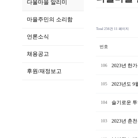
다울마을 알리미
마을주민의 소리함
Total 256건
11 페이지
언론소식
번호
채용공고
2023년 
106
후원/재정보고
2023년도
105
슬기로운 투
104
2023년 
103