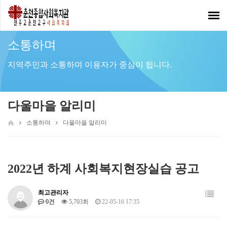
Toggl
navig
소통하며
지역주민과 소통하며 이용자가 중심이 됩니다.
다울마을 알리미
소통하며
다울마을 알리미
2022년 하계 사회복지현장실습 공고
최고관리자
0건
5,703회
22-05-16 17:35