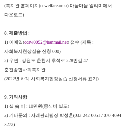
(
복지관 홈페이지
(ccwelfare.or.kr)
마울마을 알리미에서
다운로드
)
8.
제출방법
:
1)
이메일
(
ccsw0052@hanmail.net
)
접수
(
제목
:
사회복지현장실습 신청
000)
2)
우편
:
강원도 춘천시 후석로
228
번길
47
춘천종합사회복지관
(2022
년 하계 사회복지현장실습 신청서류 표기
)
9.
기타사항
1)
실 습 비
: 10
만원
(
중식비 별도
)
2)
기타문의
:
사례관리팀장 박성훈
(033-242-0051 / 070-4694-
3272)