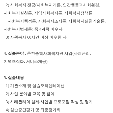
2)
사회복지 전공
(
사회복지개론
,
인간행동과사회환경
,
사회복지실천론
,
지역사회
복지론
,
사회복지정책론
,
사회복지행정론
,
사회복지조사론
,
사회복지실천기술
론
,
사회복지법제론
)
중
4
과목 이수자
3)
자원봉사
60
시간 이상 이수한 자
.
4.
실습분야
:
춘천종합사회복지관 사업
(
사례관리
,
지역조직화
,
서비스제공
)
5.
실습내용
1)
기관소개 및 실습오리엔테이션
2)
사업 분야별 교육 및 참여
3)
사례관리의 실제
/
사업별 프로포절 작성 및 평가
4)
실습중간평가 및 최종평가회