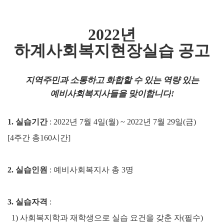
2022
년
하계사회복지현장실습 공고
지역주민과 소통하고 화합할 수 있는 역량 있는
예비사회복지사들을 맞이합니다
!
1.
실습기간
: 2022
년
7
월
4
일
(
월
) ~ 2022
년
7
월
29
일
(
금
)
[4
주간 총
160
시간
]
2.
실습인원
:
예비사회복지사 총
3
명
3.
실습자격
:
1)
사회복지학과 재학생으로 실습 요건을 갖춘 자
(
필수
)