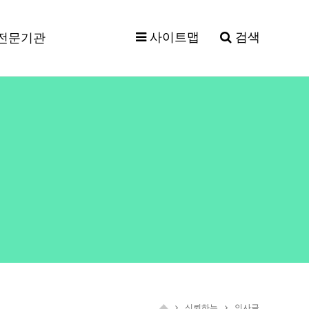
사이트맵
검색
전문기관
신뢰하는
인사글