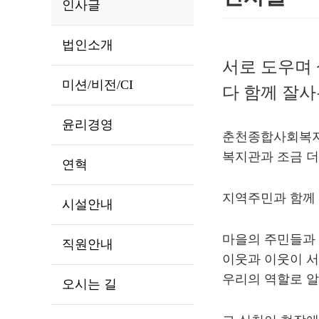
인사글
법인소개
서로 도우며
미션/비전/CI
다 함께 잘사
윤리경영
춘천종합사회복지관
복지관과 조금 더
연혁
지역주민과 함께 
시설안내
마을의 주민들과 
직원안내
이웃과 이웃이 서
우리의 역할로 알
오시는 길