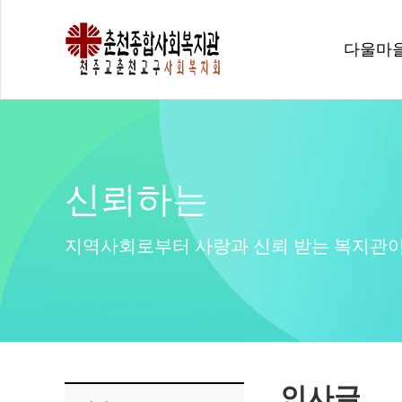
다울마
신뢰하는
지역사회로부터 사랑과 신뢰 받는 복지관이
인사글