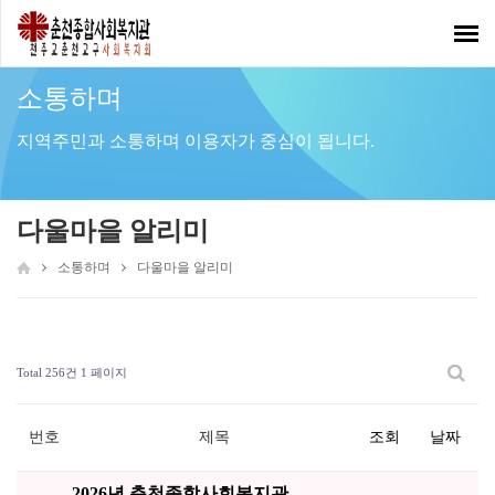
Toggl
navig
소통하며
지역주민과 소통하며 이용자가 중심이 됩니다.
다울마을 알리미
소통하며
다울마을 알리미
Total 256건
1 페이지
번호
제목
조회
날짜
2026년 춘천종합사회복지관