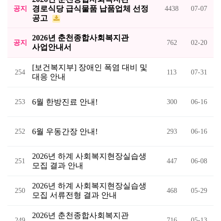
경로식당 급식물품 납품업체 선정
공지
4438
07-07
공고
2026년 춘천종합사회복지관
공지
762
02-20
사업안내서
[보건복지부] 장애인 폭염 대비 및
254
113
07-31
대응 안내
6월 한방진료 안내!
253
300
06-16
6월 우동간장 안내!
252
293
06-16
2026년 하계 사회복지현장실습생
251
447
06-08
모집 결과 안내
2026년 하계 사회복지현장실습생
250
468
05-29
모집 서류전형 결과 안내
2026년 춘천종합사회복지관
249
716
05-13