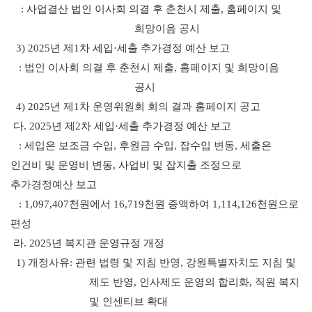
:
사업결산 법인 이사회 의결 후 춘천시 제출
,
홈페이지 및
희망이음 공시
3) 2025
년 제
1
차 세입
·
세출 추가경정 예산 보고
:
법인 이사회 의결 후 춘천시 제출
,
홈페이지 및 희망이음
공시
4) 2025
년 제
1
차 운영위원회 회의 결과 홈페이지 공고
다
. 2025
년 제
2
차 세입
·
세출 추가경정 예산 보고
:
세입은 보조금 수입
,
후원금 수입
,
잡수입 변동
,
세출은
인건비 및 운영비 변동
,
사업비 및 잡지출 조정으로
추가경정예산 보고
: 1,097,407
천원에서
16,719
천원 증액하여
1,114,126
천원으로
편성
라
. 2025
년 복지관 운영규정 개정
1)
개정사유
:
관련 법령 및 지침 반영
,
강원특별자치도 지침 및
제도 반영
,
인사제도 운영의 합리화
,
직원 복지
및 인센티브 확대