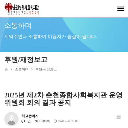
Toggl
navig
소통하며
지역주민과 소통하며 이용자가 중심이 됩니다.
후원/재정보고
소통하며
후원/재정보고
2025년 제2차 춘천종합사회복지관 운영
위원회 회의 결과 공지
최고관리자
0건
1,280회
25-05-26 09:01