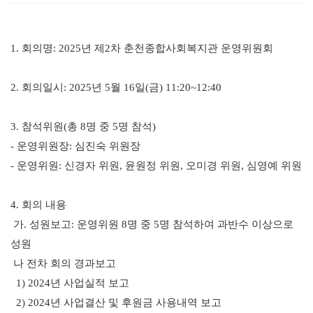
1.
회의명
: 2025
년 제
2
차 춘천종합사회복지관 운영위원회
2.
회의일시
: 2025
년
5
월
16
일
(
금
) 11:20~12:40
3.
참석위원
(
총
8
명 중
5
명 참석
)
-
운영위원장
:
심진숙 위원장
-
운영위원
:
신경자 위원
,
윤원정 위원
,
오미경 위원
,
심영예 위원
4.
회의 내용
가
.
성원보고
:
운영위원
8
명 중
5
명 참석하여 과반수 이상으로
성원
나 전차 회의 경과보고
1) 2024
년 사업실적 보고
2) 2024
년 사업결산 및 후원금 사용내역 보고