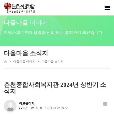
Toggl
navig
다울마을 이야기
지역사회로부터 사랑과 신뢰 받는 복지관이 되겠습니다.
다울마을 소식지
다울마을 이야기
다울마을 소식지
춘천종합사회복지관 2024년 상반기 소
식지
최고관리자
0건
959회
24-03-06 09:52