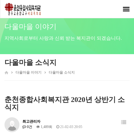
Toggl
navig
다울마을 이야기
지역사회로부터 사랑과 신뢰 받는 복지관이 되겠습니다.
다울마을 소식지
다울마을 이야기
다울마을 소식지
춘천종합사회복지관 2020년 상반기 소
식지
최고관리자
0건
1,489회
21-02-03 20:05