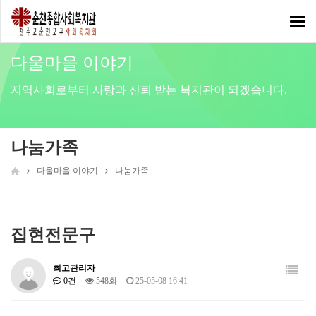
Toggl
navig
다울마을 이야기
지역사회로부터 사랑과 신뢰 받는 복지관이 되겠습니다.
나눔가족
다울마을 이야기
나눔가족
집현전문구
최고관리자
0건
548회
25-05-08 16:41