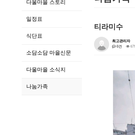
다울마을 스토리
일정표
티라미수
식단표
최고관리자
0건
67
소담소담 마을신문
다울마을 소식지
나눔가족