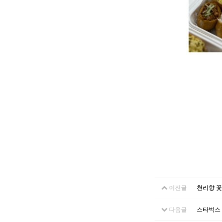
이전글
천리향 
다음글
스타벅스