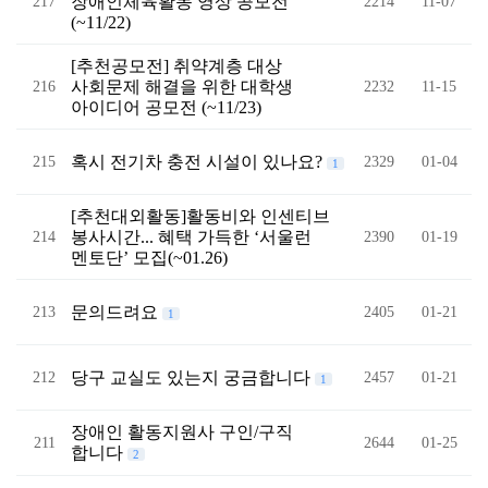
장애인체육활동 영상 공모전
217
2214
11-07
(~11/22)
[추천공모전] 취약계층 대상
사회문제 해결을 위한 대학생
216
2232
11-15
아이디어 공모전 (~11/23)
혹시 전기차 충전 시설이 있나요?
215
2329
01-04
1
[추천대외활동]활동비와 인센티브
봉사시간... 혜택 가득한 ‘서울런
214
2390
01-19
멘토단’ 모집(~01.26)
문의드려요
213
2405
01-21
1
당구 교실도 있는지 궁금합니다
212
2457
01-21
1
장애인 활동지원사 구인/구직
211
2644
01-25
합니다
2