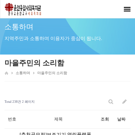
Toggl
navig
소통하며
지역주민과 소통하며 이용자가 중심이 됩니다.
마을주민의 소리함
소통하며
마을주민의 소리함
Total 238건
2 페이지
번호
제목
조회
날짜
[추천공모전]보조기기 열린플랫폼